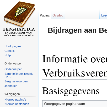
Pagina
Overleg
Lez
Bijdragen aan B
Hoofdpagina
Contact
Informatie ove
Hulp
Onderwerpen
Verbruiksvere
Onderwerpen
Barghief Index (Archief
HKB)
Ga naar:
navigatie
,
zoeken
Berghse woorden
Basisgegevens
Jaartallen
Wijzigingen
Nieuwe pagina's
Weergegeven paginanaam
Nieuwe bestanden