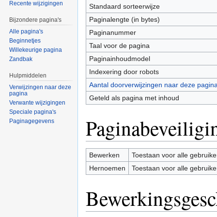
Recente wijzigingen
Standaard sorteerwijze
Paginalengte (in bytes)
Bijzondere pagina's
Alle pagina's
Paginanummer
Beginnetjes
Taal voor de pagina
Willekeurige pagina
Paginainhoudmodel
Zandbak
Indexering door robots
Hulpmiddelen
Aantal doorverwijzingen naar deze pagin
Verwijzingen naar deze
pagina
Geteld als pagina met inhoud
Verwante wijzigingen
Speciale pagina's
Paginabeveiligi
Paginagegevens
Bewerken
Toestaan voor alle gebruike
Hernoemen
Toestaan voor alle gebruike
Bewerkingsgesc