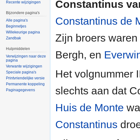
Constantinus va
Recente wijzigingen
Bijzondere pagina's
Constantinus de 
Alle pagina's
Beginnetjes
Willekeurige pagina
Zijn broers ware
Zandbak
Hulpmiddelen
Bergh, en
Everwi
Verwijzingen naar deze
pagina
Verwante wijzigingen
Het volgnummer II 
Speciale pagina's
Printvriendelijke versie
Permanente koppeling
slechts aan dat Co
Paginagegevens
Huis de Monte
was
Constantinus
droe