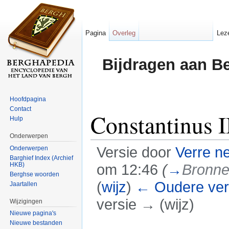
Pagina
Overleg
Lez
Bijdragen aan B
Hoofdpagina
Contact
Constantinus I
Hulp
Onderwerpen
Versie door
Verre n
Onderwerpen
Barghief Index (Archief
HKB)
om 12:46
(
→
Bronn
Berghse woorden
(
wijz
)
← Oudere ver
Jaartallen
versie → (wijz)
Wijzigingen
Nieuwe pagina's
Ga naar:
navigatie
,
zoeken
Nieuwe bestanden