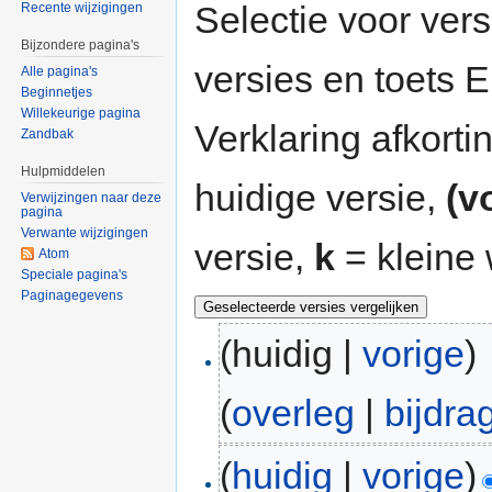
Selectie voor vers
Recente wijzigingen
Bijzondere pagina's
versies en toets
Alle pagina's
Beginnetjes
Willekeurige pagina
Verklaring afkort
Zandbak
Hulpmiddelen
huidige versie,
(v
Verwijzingen naar deze
pagina
Verwante wijzigingen
versie,
k
= kleine 
Atom
Speciale pagina's
Paginagegevens
(huidig |
vorige
)
(
overleg
|
bijdra
(
huidig
|
vorige
)