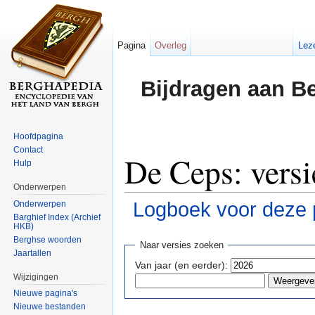
Pagina
Overleg
Lez
Bijdragen aan B
Hoofdpagina
Contact
De Ceps: versi
Hulp
Onderwerpen
Logboek voor deze 
Onderwerpen
Barghief Index (Archief
HKB)
Ga naar:
navigatie
,
zoeken
Berghse woorden
Naar versies zoeken
Jaartallen
Van jaar (en eerder):
Wijzigingen
Nieuwe pagina's
Nieuwe bestanden