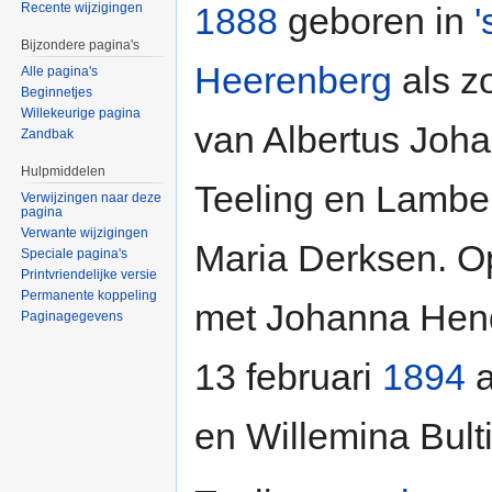
1888
geboren in
'
Recente wijzigingen
Bijzondere pagina's
Heerenberg
als z
Alle pagina's
Beginnetjes
Willekeurige pagina
van Albertus Joh
Zandbak
Hulpmiddelen
Teeling en Lambe
Verwijzingen naar deze
pagina
Verwante wijzigingen
Maria Derksen. 
Speciale pagina's
Printvriendelijke versie
Permanente koppeling
met Johanna Hend
Paginagegevens
13 februari
1894
a
en Willemina Bult