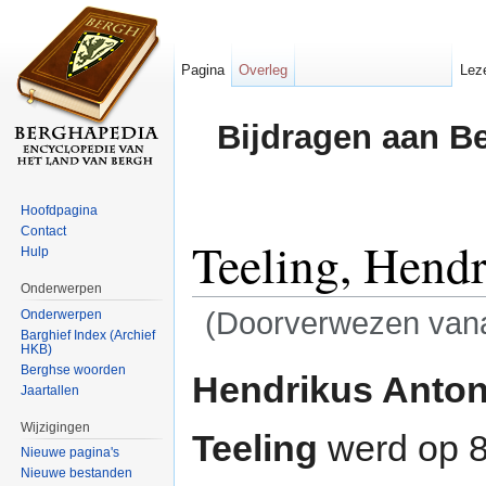
Pagina
Overleg
Lez
Bijdragen aan B
Hoofdpagina
Contact
Teeling, Hend
Hulp
Onderwerpen
(Doorverwezen van
Onderwerpen
Barghief Index (Archief
HKB)
Ga naar:
navigatie
,
zoeken
Berghse woorden
Hendrikus Anton
Jaartallen
Wijzigingen
Teeling
werd op 8 
Nieuwe pagina's
Nieuwe bestanden