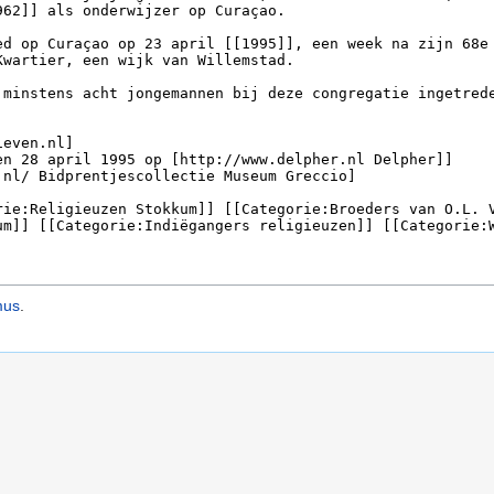
mus
.