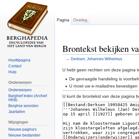
Pagina
Overleg
Brontekst bekijken v
←
Derksen, Johannes Wilhelmus
Hoofdpagina
Ga naar:
navigatie
,
zoeken
Contact
U hebt geen rechten om deze pagina t
Hulp
De gevraagde handeling is voorbe
Onderwerpen
U moet uw e-mailadres bevestigen 
Onderwerpen
Barghief Index (Archief
U kunt de brontekst van deze pagina b
HKB)
Berghse woorden
Jaartallen
Wijzigingen
Nieuwe pagina's
Nieuwe bestanden