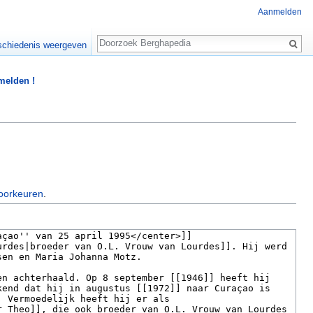
Aanmelden
Zoeken
chiedenis weergeven
 melden !
oorkeuren
.