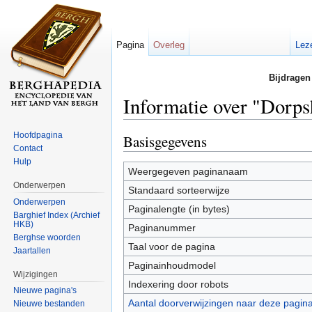
Pagina
Overleg
Lez
Bijdragen
Informatie over "Dorp
Ga naar:
navigatie
,
zoeken
Hoofdpagina
Basisgegevens
Contact
Hulp
Weergegeven paginanaam
Onderwerpen
Standaard sorteerwijze
Onderwerpen
Paginalengte (in bytes)
Barghief Index (Archief
HKB)
Paginanummer
Berghse woorden
Taal voor de pagina
Jaartallen
Paginainhoudmodel
Wijzigingen
Indexering door robots
Nieuwe pagina's
Aantal doorverwijzingen naar deze pagin
Nieuwe bestanden