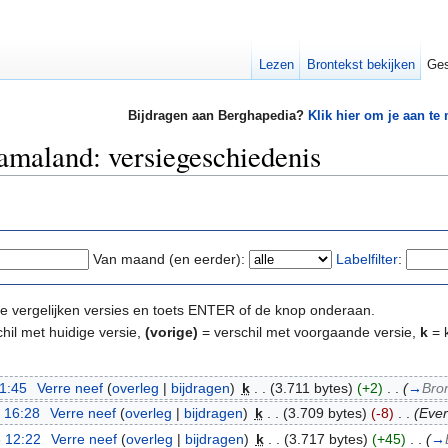
Lezen
Brontekst bekijken
Ges
Bijdragen aan Berghapedia?
Klik hier om je aan te
maland: versiegeschiedenis
Van maand (en eerder):
Labelfilter
:
e te vergelijken versies en toets ENTER of de knop onderaan.
hil met huidige versie,
(vorige)
= verschil met voorgaande versie,
k
= k
11:45
‎
Verre neef
(
overleg
|
bijdragen
)
‎
k
. .
(3.711 bytes)
(+2)
‎
. .
(
→
Bro
 16:28
‎
Verre neef
(
overleg
|
bijdragen
)
‎
k
. .
(3.709 bytes)
(-8)
‎
. .
(Ever
 12:22
‎
Verre neef
(
overleg
|
bijdragen
)
‎
k
. .
(3.717 bytes)
(+45)
‎
. .
(
→