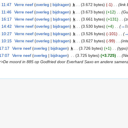
 11:47
‎
Verre neef
(
overleg
|
bijdragen
)
‎
k
. .
(3.672 bytes)
(-1)
‎
. .
(link
 11:46
‎
Verre neef
(
overleg
|
bijdragen
)
‎
k
. .
(3.673 bytes)
(+12)
‎
. .
(Gu
 16:17
‎
Verre neef
(
overleg
|
bijdragen
)
‎
k
. .
(3.661 bytes)
(+131)
‎
. .
(z
 14:42
‎
Verre neef
(
overleg
|
bijdragen
)
‎
k
. .
(3.530 bytes)
(+4)
‎
. .
(
→
B
 10:27
‎
Verre neef
(
overleg
|
bijdragen
)
‎
k
. .
(3.526 bytes)
(-101)
‎
. .
(
 10:15
‎
Verre neef
(
overleg
|
bijdragen
)
‎
k
. .
(3.627 bytes)
(-99)
‎
. .
(int
17:17
‎
Verre neef
(
overleg
|
bijdragen
)
‎
k
. .
(3.726 bytes)
(+1)
‎
. .
(typo)
17:07
‎
Verre neef
(
overleg
|
bijdragen
)
‎
. .
(3.725 bytes)
(+3.725)
‎
. .
(Ni
er>De moord in 885 op Godfried door Everhard Saxo en andere samenzwee