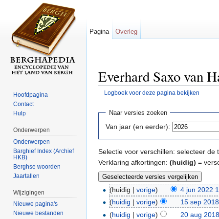
Pagina
Overleg
Everhard Saxo van Ha
Logboek voor deze pagina bekijken
Hoofdpagina
Ga naar:
navigatie
,
zoeken
Contact
Naar versies zoeken
Hulp
Van jaar (en eerder):
Onderwerpen
Onderwerpen
Barghief Index (Archief
Selectie voor verschillen: selecteer d
HKB)
Verklaring afkortingen:
(huidig)
= versc
Berghse woorden
Jaartallen
(huidig |
vorige
)
4 jun 2022 
Wijzigingen
(
huidig
|
vorige
)
15 sep 2018
Nieuwe pagina's
Nieuwe bestanden
(
huidig
|
vorige
)
20 aug 2018