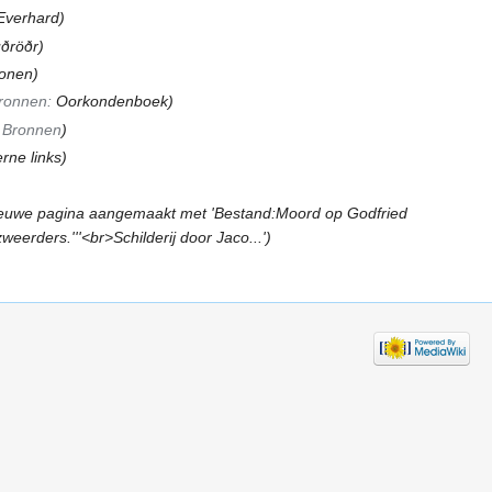
 Everhard)
ðröðr)
onen)
ronnen:
Oorkondenboek
)
→
Bronnen
)
erne links)
euwe pagina aangemaakt met 'Bestand:Moord op Godfried
rders.'''<br>Schilderij door Jaco...')