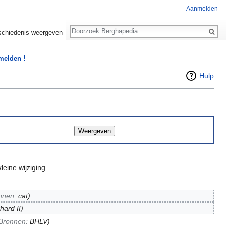
Aanmelden
Zoeken
chiedenis weergeven
 melden !
Hulp
leine wijziging
nnen:
cat
)
hard II)
Bronnen:
BHLV
)