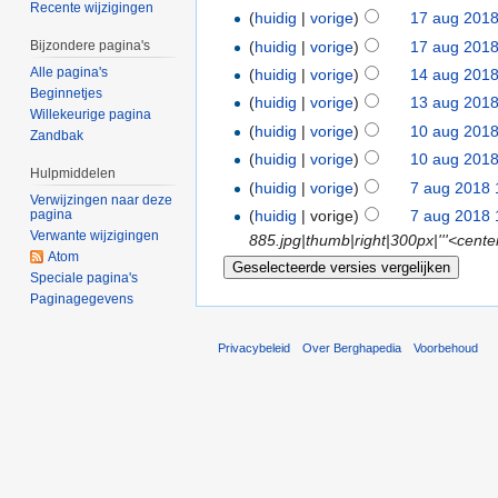
Recente wijzigingen
(
huidig
|
vorige
)
17 aug 2018
(
huidig
|
vorige
)
17 aug 2018
Bijzondere pagina's
Alle pagina's
(
huidig
|
vorige
)
14 aug 2018
Beginnetjes
(
huidig
|
vorige
)
13 aug 2018
Willekeurige pagina
(
huidig
|
vorige
)
10 aug 2018
Zandbak
(
huidig
|
vorige
)
10 aug 2018
Hulpmiddelen
(
huidig
|
vorige
)
7 aug 2018 
Verwijzingen naar deze
(
huidig
| vorige)
7 aug 2018 
pagina
Verwante wijzigingen
885.jpg|thumb|right|300px|'''<cent
Atom
Speciale pagina's
Paginagegevens
Privacybeleid
Over Berghapedia
Voorbehoud