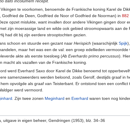
io dato incolumem recepit.
e Vikingen te voorkomen, benoemde de Frankische koning Karel de Dik
ðr, Godfried de Deen, Godfried de Noor of Godfried de Noorman) in
882
Deze opzet mislukte, want invallen door andere Vikingen gingen door e
 met zijn moerassige land en wilde ook gebied stroomopwaarts aan de Ri
j had dit bij zijn eerdere strooptochten gezien.
kans schoon en stuurde een gezant naar
Herispich
(waarschijnlijk
Spijk
)
ndelen, maar het was een de val: een groep edellieden vermoordde 
everde akte als eerste toesloeg (
Ab Everhardo primo percussus
). Hi
 macht als vazallen van de Frankische koning.
moord werd Everhard Saxo door Karel de Dikke benoemd tot opperbevelh
ere samenzweerders werden beloond, zoals Gerolf, destijds graaf in het
 hem opvolgde als graaf van Teisterbant. Er ontstond toen een confli
aldger werd vermoord.
inhard
. Zijn twee zonen
Meginhard
en
Everhard
waren toen nog kinde
a, uitgave in eigen beheer, Gendringen (1953), blz. 34–36
2