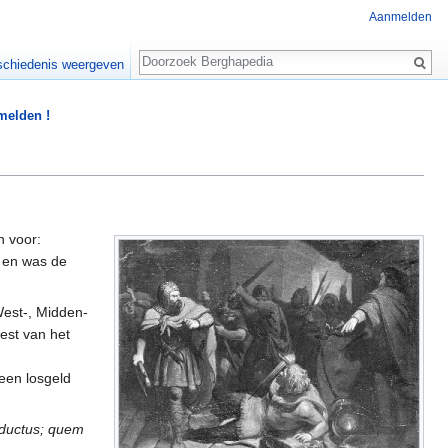
Aanmelden
Zoeken
chiedenis weergeven
 melden !
n voor:
 en was de
West-, Midden-
est van het
een losgeld
s ductus; quem