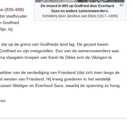
De moord in 885 op Godfried door Everhard
ke (
839
–
888
)
Saxo en andere samenzweerders.
tot stadhouder
Schilderij door Jacobus van Dijck (
1817
–
1896
)
n Godfried
jn, bij
, dat op de grens van Godfrieds land lag. De gezant kwam
Godfried en zijn metgezellen. Een van de samenzweerders was
erna slaagden troepen van Karel de Dikke erin de Vikingen te
ebber van de verdediging van Friesland (dat zich toen langs de
 westen van Friesland. Hij kreeg goederen in het westelijk
ct tussen Waldger en Everhard Saxo, waarbij de spanning zo hoog
ren.