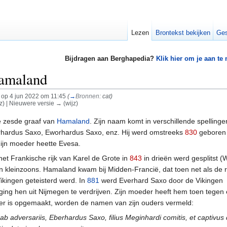
Lezen
Brontekst bekijken
Ges
Bijdragen aan Berghapedia?
Klik hier om je aan te
Hamaland
op 4 jun 2022 om 11:45
(
→
Bronnen:
cat
)
jz) | Nieuwere versie → (wijz)
 zesde graaf van
Hamaland
. Zijn naam komt in verschillende spellinge
rhardus Saxo, Eworhardus Saxo, enz. Hij werd omstreeks
830
geboren
Zijn moeder heette Evesa.
het Frankische rijk van Karel de Grote in
843
in drieën werd gesplitst (
n kleinzoons. Hamaland kwam bij Midden-Francië, dat toen net als de r
kingen geteisterd werd. In
881
werd Everhard Saxo door de Vikingen
ng hen uit Nijmegen te verdrijven. Zijn moeder heeft hem toen tegen 
over is opgemaakt, worden de namen van zijn ouders vermeld:
ab adversariis, Eberhardus Saxo, filius Meginhardi comitis, et captivu