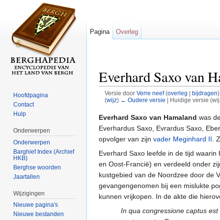
Pagina
Overleg
Everhard Saxo van 
Versie door
Verre neef
(
overleg
|
bijdragen
)
Hoofdpagina
(
wijz
)
← Oudere versie
| Huidige versie (wi
Contact
Ga naar:
navigatie
,
zoeken
Hulp
Everhard Saxo van Hamaland
was de
Everhardus Saxo, Evrardus Saxo, Ebe
Onderwerpen
opvolger van zijn
vader Meginhard II
. 
Onderwerpen
Barghief Index (Archief
Everhard Saxo leefde in de tijd waarin 
HKB)
en Oost-Francië) en verdeeld onder zij
Berghse woorden
kustgebied van de Noordzee door de Vi
Jaartallen
gevangengenomen bij een mislukte pogi
Wijzigingen
kunnen vrijkopen. In de akte die hier
Nieuwe pagina's
In qua congressione captus est 
Nieuwe bestanden