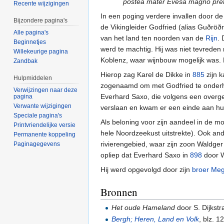
postea mater Evesa magno pret
Recente wijzigingen
In een poging verdere invallen door d
Bijzondere pagina's
de Vikingleider Godfried (alias Guðrö
Alle pagina's
van het land ten noorden van de
Rijn
. 
Beginnetjes
werd te machtig. Hij was niet tevreden
Willekeurige pagina
Koblenz, waar wijnbouw mogelijk was. Hi
Zandbak
Hierop zag Karel de Dikke in
885
zijn 
Hulpmiddelen
zogenaamd om met Godfried te onderha
Verwijzingen naar deze
Everhard Saxo, die volgens een overgel
pagina
Verwante wijzigingen
verslaan en kwam er een einde aan hun
Speciale pagina's
Als beloning voor zijn aandeel in de 
Printvriendelijke versie
hele Noordzeekust uitstrekte). Ook and
Permanente koppeling
rivierengebied, waar zijn zoon Waldger
Paginagegevens
opliep dat Everhard Saxo in
898
door W
Hij werd opgevolgd door zijn
broer Meg
Bronnen
Het oude Hameland
door S. Dijkstr
Bergh; Heren, Land en Volk
, blz. 1