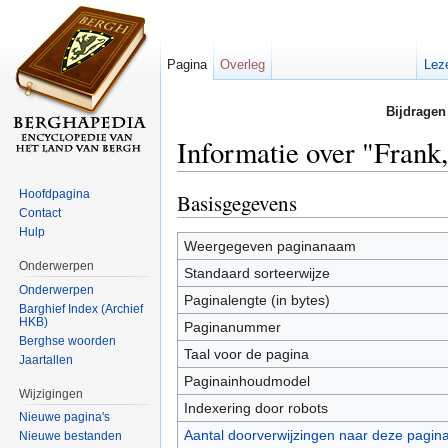
Pagina
Overleg
Lez
Bijdragen
Informatie over "Frank
Ga naar:
navigatie
,
zoeken
Hoofdpagina
Basisgegevens
Contact
Hulp
Weergegeven paginanaam
Onderwerpen
Standaard sorteerwijze
Onderwerpen
Paginalengte (in bytes)
Barghief Index (Archief
HKB)
Paginanummer
Berghse woorden
Taal voor de pagina
Jaartallen
Paginainhoudmodel
Wijzigingen
Indexering door robots
Nieuwe pagina's
Aantal doorverwijzingen naar deze pagin
Nieuwe bestanden