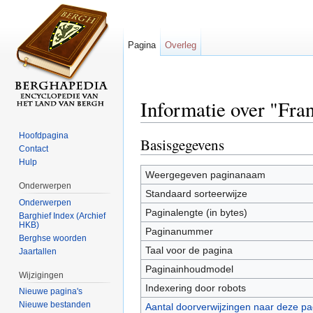
Pagina
Overleg
Informatie over "Fran
Ga naar:
navigatie
,
zoeken
Hoofdpagina
Basisgegevens
Contact
Hulp
Weergegeven paginanaam
Onderwerpen
Standaard sorteerwijze
Onderwerpen
Paginalengte (in bytes)
Barghief Index (Archief
HKB)
Paginanummer
Berghse woorden
Taal voor de pagina
Jaartallen
Paginainhoudmodel
Wijzigingen
Indexering door robots
Nieuwe pagina's
Nieuwe bestanden
Aantal doorverwijzingen naar deze pa