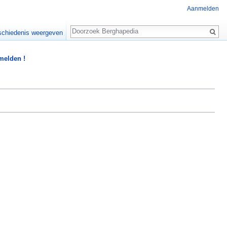
Aanmelden
Zoeken
chiedenis weergeven
 melden !