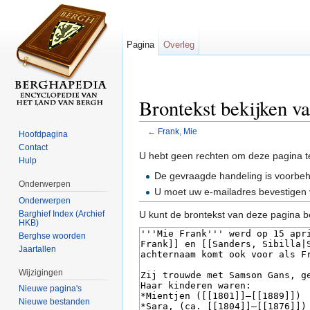
Pagina
Overleg
Brontekst bekijken v
←
Frank, Mie
Hoofdpagina
Ga naar:
navigatie
,
zoeken
Contact
U hebt geen rechten om deze pagina t
Hulp
De gevraagde handeling is voorbe
Onderwerpen
U moet uw e-mailadres bevestigen 
Onderwerpen
Barghief Index (Archief
U kunt de brontekst van deze pagina b
HKB)
Berghse woorden
Jaartallen
Wijzigingen
Nieuwe pagina's
Nieuwe bestanden