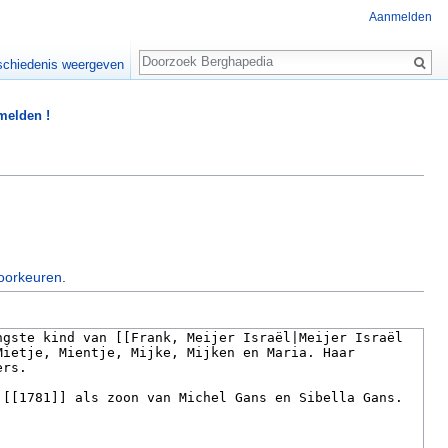
Aanmelden
Zoeken
chiedenis weergeven
 melden !
oorkeuren
.