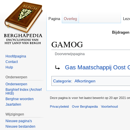
Pagina
Overleg
Lez
Bijdragen
GAMOG
Doorverwijspagina
Hoofdpagina
Ga naar:
navigatie
,
zoeken
Contact
Doorverwijzing naar:
Gas Maatschappij Oost 
Hulp
Onderwerpen
Categorie
:
Afkortingen
Onderwerpen
Barghief Index (Archief
HKB)
Deze pagina is voor het laatst bewerkt op 20 apr 2021 o
Berghse woorden
Jaartallen
Privacybeleid
Over Berghapedia
Voorbehoud
Wijzigingen
Nieuwe pagina's
Nieuwe bestanden