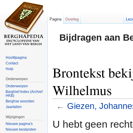
Pagina
Overleg
Lez
Bijdragen aan B
Hoofdpagina
Contact
Brontekst beki
Hulp
Onderwerpen
Wilhelmus
Onderwerpen
Barghief Index (Archief
HKB)
Berghse woorden
←
Giezen, Johanne
Jaartallen
Ga naar:
navigatie
,
zoeken
Wijzigingen
U hebt geen rech
Nieuwe pagina's
Nieuwe bestanden