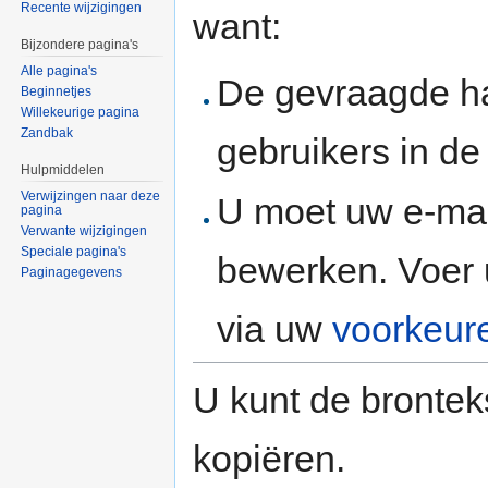
Recente wijzigingen
want:
Bijzondere pagina's
Alle pagina's
De gevraagde h
Beginnetjes
Willekeurige pagina
Zandbak
gebruikers in d
Hulpmiddelen
Verwijzingen naar deze
U moet uw e-mai
pagina
Verwante wijzigingen
Speciale pagina's
bewerken. Voer 
Paginagegevens
via uw
voorkeur
U kunt de brontek
kopiëren.