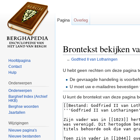
Pagina
Overleg
Brontekst bekijken v
←
Godfried II van Lotharingen
Hoofdpagina
Ga naar:
navigatie
,
zoeken
Contact
U hebt geen rechten om deze pagina t
Hulp
De gevraagde handeling is voorbe
Onderwerpen
U moet uw e-mailadres bevestigen 
Onderwerpen
Barghief Index (Archief
U kunt de brontekst van deze pagina b
HKB)
Berghse woorden
Jaartallen
Wijzigingen
Nieuwe pagina's
Nieuwe bestanden