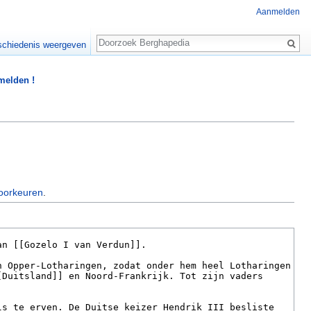
Aanmelden
Zoeken
chiedenis weergeven
 melden !
oorkeuren
.