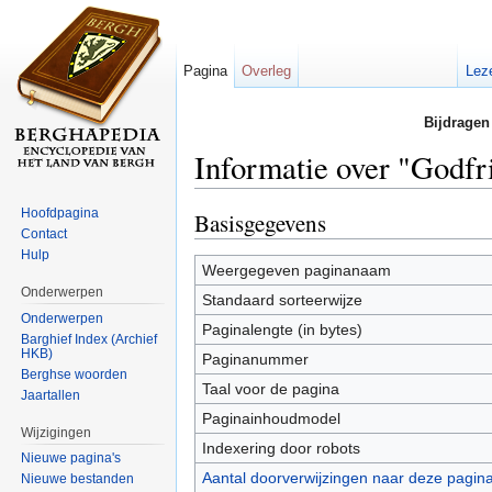
Pagina
Overleg
Lez
Bijdragen
Informatie over "Godfr
Ga naar:
navigatie
,
zoeken
Hoofdpagina
Basisgegevens
Contact
Hulp
Weergegeven paginanaam
Onderwerpen
Standaard sorteerwijze
Onderwerpen
Paginalengte (in bytes)
Barghief Index (Archief
HKB)
Paginanummer
Berghse woorden
Taal voor de pagina
Jaartallen
Paginainhoudmodel
Wijzigingen
Indexering door robots
Nieuwe pagina's
Aantal doorverwijzingen naar deze pagin
Nieuwe bestanden