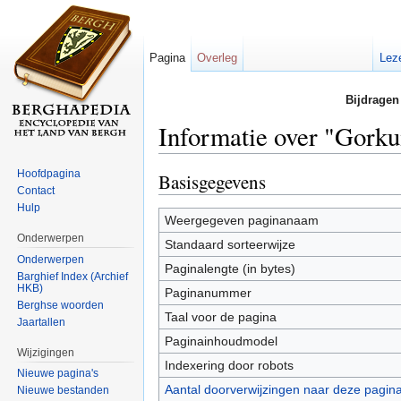
Pagina
Overleg
Lez
Bijdragen
Informatie over "Gork
Ga naar:
navigatie
,
zoeken
Hoofdpagina
Basisgegevens
Contact
Hulp
Weergegeven paginanaam
Onderwerpen
Standaard sorteerwijze
Onderwerpen
Paginalengte (in bytes)
Barghief Index (Archief
HKB)
Paginanummer
Berghse woorden
Taal voor de pagina
Jaartallen
Paginainhoudmodel
Wijzigingen
Indexering door robots
Nieuwe pagina's
Aantal doorverwijzingen naar deze pagin
Nieuwe bestanden