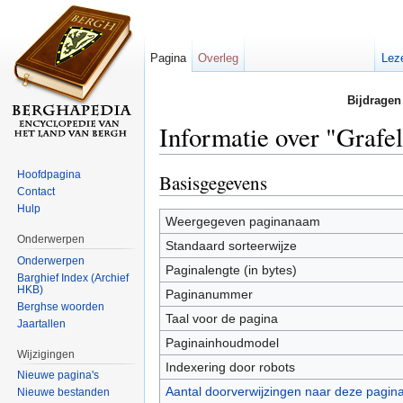
Pagina
Overleg
Lez
Bijdragen
Informatie over "Grafe
Ga naar:
navigatie
,
zoeken
Hoofdpagina
Basisgegevens
Contact
Hulp
Weergegeven paginanaam
Onderwerpen
Standaard sorteerwijze
Onderwerpen
Paginalengte (in bytes)
Barghief Index (Archief
HKB)
Paginanummer
Berghse woorden
Taal voor de pagina
Jaartallen
Paginainhoudmodel
Wijzigingen
Indexering door robots
Nieuwe pagina's
Aantal doorverwijzingen naar deze pagin
Nieuwe bestanden