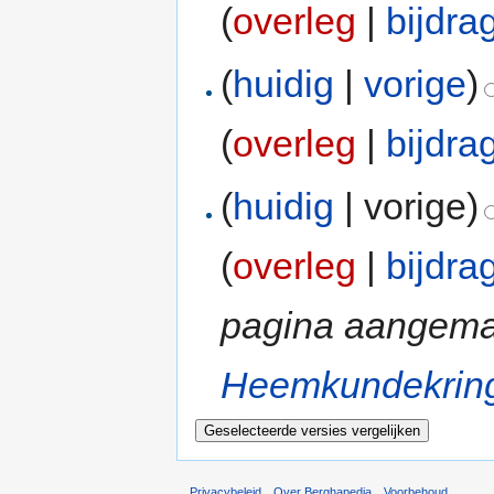
(
overleg
|
bijdra
(
huidig
|
vorige
)
(
overleg
|
bijdra
(
huidig
| vorige)
(
overleg
|
bijdra
pagina aangemaa
Heemkundekrin
Privacybeleid
Over Berghapedia
Voorbehoud