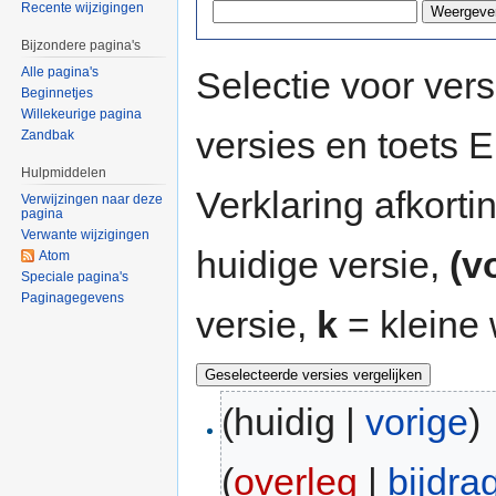
Recente wijzigingen
Bijzondere pagina's
Selectie voor vers
Alle pagina's
Beginnetjes
Willekeurige pagina
versies en toets
Zandbak
Hulpmiddelen
Verklaring afkort
Verwijzingen naar deze
pagina
Verwante wijzigingen
huidige versie,
(v
Atom
Speciale pagina's
Paginagegevens
versie,
k
= kleine 
(huidig |
vorige
)
(
overleg
|
bijdra