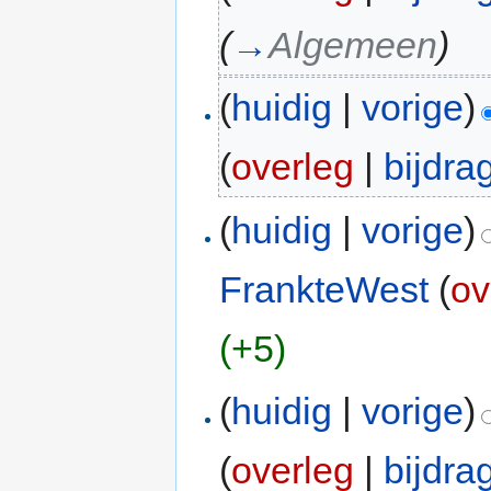
(
→
Algemeen
)
(
huidig
|
vorige
)
(
overleg
|
bijdra
(
huidig
|
vorige
)
FrankteWest
(
ov
(+5)
(
huidig
|
vorige
)
(
overleg
|
bijdra