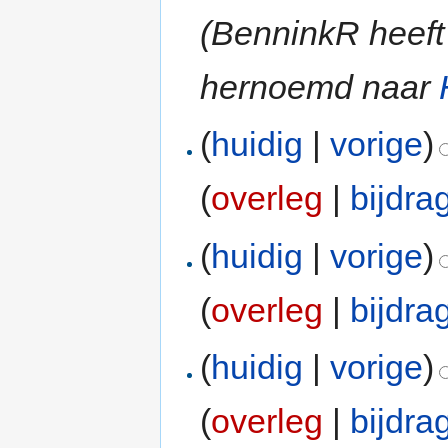
(BenninkR heef
hernoemd naar
(
huidig
|
vorige
)
(
overleg
|
bijdra
(
huidig
|
vorige
)
(
overleg
|
bijdra
(
huidig
|
vorige
)
(
overleg
|
bijdra