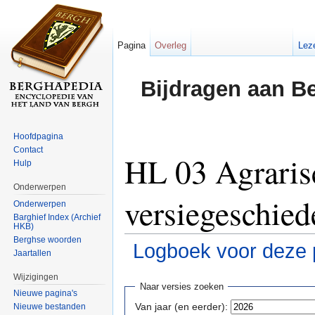
Pagina
Overleg
Lez
Bijdragen aan B
Hoofdpagina
Contact
HL 03 Agraris
Hulp
Onderwerpen
versiegeschied
Onderwerpen
Barghief Index (Archief
HKB)
Berghse woorden
Logboek voor deze 
Jaartallen
Ga naar:
navigatie
,
zoeken
Wijzigingen
Naar versies zoeken
Nieuwe pagina's
Van jaar (en eerder):
Nieuwe bestanden