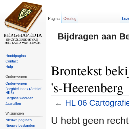
Pagina
Overleg
Lez
Bijdragen aan B
Hoofdpagina
Contact
Brontekst beki
Hulp
Onderwerpen
's-Heerenberg
Onderwerpen
Barghief Index (Archief
HKB)
Berghse woorden
←
HL 06 Cartografi
Jaartallen
Ga naar:
navigatie
,
zoeken
Wijzigingen
U hebt geen rech
Nieuwe pagina's
Nieuwe bestanden