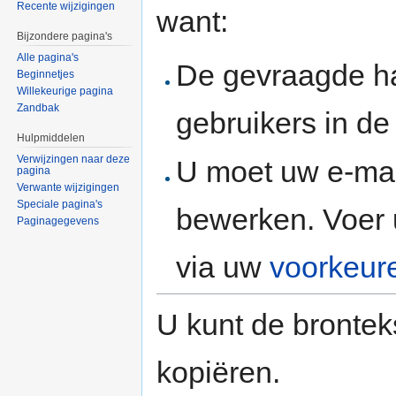
Recente wijzigingen
want:
Bijzondere pagina's
Alle pagina's
De gevraagde h
Beginnetjes
Willekeurige pagina
Zandbak
gebruikers in d
Hulpmiddelen
Verwijzingen naar deze
U moet uw e-mai
pagina
Verwante wijzigingen
Speciale pagina's
bewerken. Voer 
Paginagegevens
via uw
voorkeur
U kunt de brontek
kopiëren.