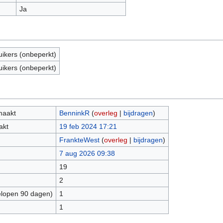
Ja
uikers (onbeperkt)
uikers (onbeperkt)
maakt
BenninkR
(
overleg
|
bijdragen
)
akt
19 feb 2024 17:21
FrankteWest
(
overleg
|
bijdragen
)
7 aug 2026 09:38
19
2
elopen 90 dagen)
1
1