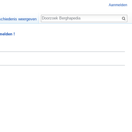
Aanmelden
Zoeken
chiedenis weergeven
 melden !