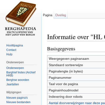
Pagina
Overleg
Informatie over "HL 
Ga naar:
navigatie
,
zoeken
Hoofdpagina
Basisgegevens
Contact
Hulp
Weergegeven paginanaam
Onderwerpen
Standaard sorteerwijze
Onderwerpen
Paginalengte (in bytes)
Barghief Index (Archief
HKB)
Paginanummer
Berghse woorden
Taal voor de pagina
Jaartallen
Paginainhoudmodel
Wijzigingen
Indexering door robots
Nieuwe pagina's
Nieuwe bestanden
Aantal doorverwijzingen naar deze pa