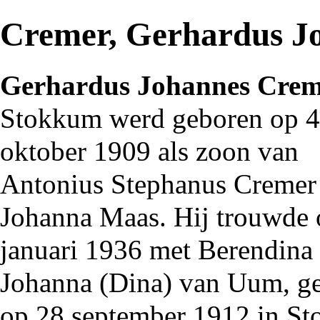
Cremer, Gerhardus J
Gerhardus Johannes Cre
Stokkum
werd geboren op 4
oktober
1909
als zoon van
Antonius Stephanus Cremer
Johanna Maas. Hij trouwde 
januari
1936
met Berendina
Johanna (Dina) van Uum, g
op 28 september
1912
in St