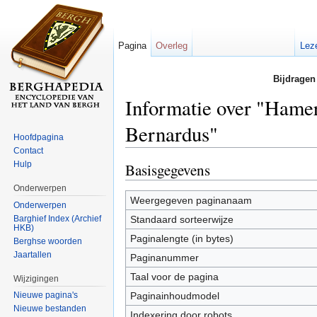
Pagina
Overleg
Lez
Bijdragen
Informatie over "Hamer
Bernardus"
Hoofdpagina
Contact
Ga naar:
navigatie
,
zoeken
Hulp
Basisgegevens
Onderwerpen
Weergegeven paginanaam
Onderwerpen
Barghief Index (Archief
Standaard sorteerwijze
HKB)
Paginalengte (in bytes)
Berghse woorden
Jaartallen
Paginanummer
Taal voor de pagina
Wijzigingen
Paginainhoudmodel
Nieuwe pagina's
Nieuwe bestanden
Indexering door robots