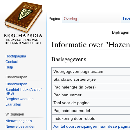
Pagina
Overleg
Lez
Bijdragen
Informatie over "Haze
Ga naar:
navigatie
,
zoeken
Hoofdpagina
Basisgegevens
Contact
Hulp
Weergegeven paginanaam
Onderwerpen
Standaard sorteerwijze
Onderwerpen
Paginalengte (in bytes)
Barghief Index (Archief
HKB)
Paginanummer
Berghse woorden
Taal voor de pagina
Jaartallen
Paginainhoudmodel
Wijzigingen
Indexering door robots
Nieuwe pagina's
Aantal doorverwijzingen naar deze pagin
Nieuwe bestanden