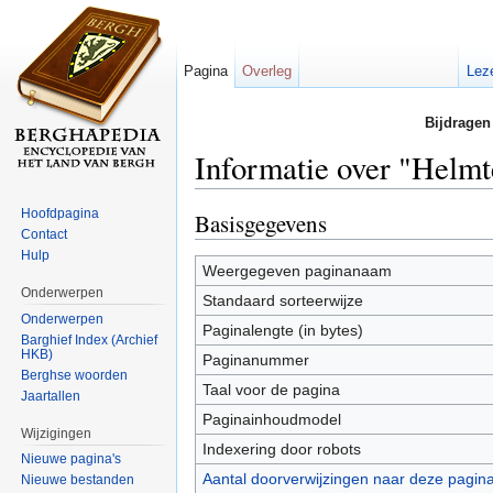
Pagina
Overleg
Lez
Bijdragen
Informatie over "Helm
Ga naar:
navigatie
,
zoeken
Hoofdpagina
Basisgegevens
Contact
Hulp
Weergegeven paginanaam
Onderwerpen
Standaard sorteerwijze
Onderwerpen
Paginalengte (in bytes)
Barghief Index (Archief
HKB)
Paginanummer
Berghse woorden
Taal voor de pagina
Jaartallen
Paginainhoudmodel
Wijzigingen
Indexering door robots
Nieuwe pagina's
Aantal doorverwijzingen naar deze pagin
Nieuwe bestanden