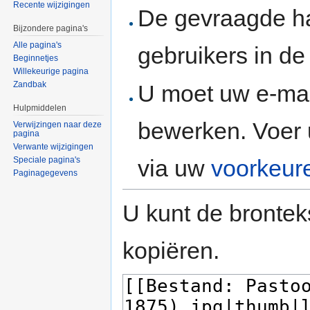
Recente wijzigingen
De gevraagde h
Bijzondere pagina's
Alle pagina's
gebruikers in d
Beginnetjes
Willekeurige pagina
Zandbak
U moet uw e-mai
Hulpmiddelen
bewerken. Voer 
Verwijzingen naar deze
pagina
Verwante wijzigingen
via uw
voorkeur
Speciale pagina's
Paginagegevens
U kunt de brontek
kopiëren.