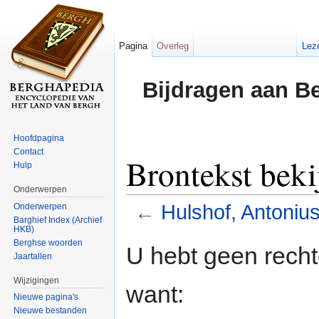
Pagina
Overleg
Lez
Bijdragen aan B
Hoofdpagina
Contact
Brontekst beki
Hulp
Onderwerpen
←
Hulshof, Antoniu
Onderwerpen
Barghief Index (Archief
HKB)
Ga naar:
navigatie
,
zoeken
Berghse woorden
U hebt geen rech
Jaartallen
Wijzigingen
want:
Nieuwe pagina's
Nieuwe bestanden