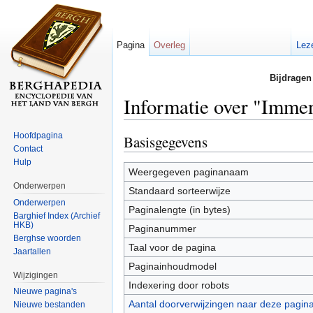
Pagina
Overleg
Lez
Bijdragen
Informatie over "Immen
Ga naar:
navigatie
,
zoeken
Hoofdpagina
Basisgegevens
Contact
Hulp
Weergegeven paginanaam
Onderwerpen
Standaard sorteerwijze
Onderwerpen
Paginalengte (in bytes)
Barghief Index (Archief
HKB)
Paginanummer
Berghse woorden
Taal voor de pagina
Jaartallen
Paginainhoudmodel
Wijzigingen
Indexering door robots
Nieuwe pagina's
Aantal doorverwijzingen naar deze pagin
Nieuwe bestanden