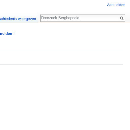
Aanmelden
Zoeken
chiedenis weergeven
 melden !