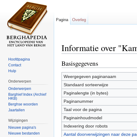
Pagina
Overleg
Informatie over "Kam
Ga naar:
navigatie
,
zoeken
Hoofdpagina
Basisgegevens
Contact
Hulp
Weergegeven paginanaam
Onderwerpen
Standaard sorteerwijze
Onderwerpen
Paginalengte (in bytes)
Barghief Index (Archief
HKB)
Paginanummer
Berghse woorden
Taal voor de pagina
Jaartallen
Paginainhoudmodel
Wijzigingen
Indexering door robots
Nieuwe pagina's
Nieuwe bestanden
Aantal doorverwijzingen naar deze pa