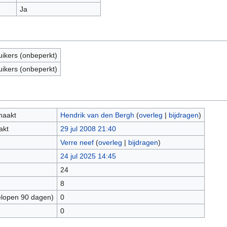
Ja
uikers (onbeperkt)
uikers (onbeperkt)
maakt
Hendrik van den Bergh
(
overleg
|
bijdragen
)
akt
29 jul 2008 21:40
Verre neef
(
overleg
|
bijdragen
)
24 jul 2025 14:45
24
8
elopen 90 dagen)
0
0