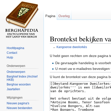
Pagina
Overleg
Brontekst bekijken v
←
Kangoeroe dweilorkès
Hoofdpagina
Ga naar:
navigatie
,
zoeken
Contact
U hebt geen rechten om deze pagina t
Hulp
De gevraagde handeling is voorbe
Onderwerpen
U moet uw e-mailadres bevestigen 
Onderwerpen
Barghief Index (Archief
U kunt de brontekst van deze pagina b
HKB)
Berghse woorden
Jaartallen
Wijzigingen
Nieuwe pagina's
Nieuwe bestanden