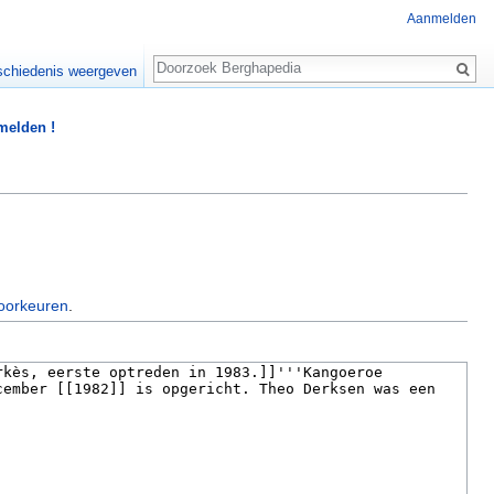
Aanmelden
Zoeken
chiedenis weergeven
 melden !
oorkeuren
.