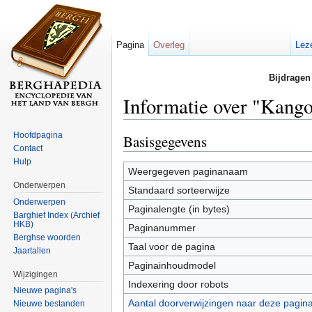
Pagina
Overleg
Lez
Bijdragen
Informatie over "Kango
Ga naar:
navigatie
,
zoeken
Hoofdpagina
Basisgegevens
Contact
Hulp
Weergegeven paginanaam
Onderwerpen
Standaard sorteerwijze
Onderwerpen
Paginalengte (in bytes)
Barghief Index (Archief
HKB)
Paginanummer
Berghse woorden
Taal voor de pagina
Jaartallen
Paginainhoudmodel
Wijzigingen
Indexering door robots
Nieuwe pagina's
Aantal doorverwijzingen naar deze pagin
Nieuwe bestanden