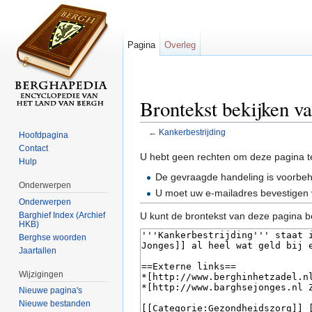
Pagina
Overleg
Brontekst bekijken v
←
Kankerbestrijding
Hoofdpagina
Ga naar:
navigatie
,
zoeken
Contact
U hebt geen rechten om deze pagina t
Hulp
De gevraagde handeling is voorbe
Onderwerpen
U moet uw e-mailadres bevestigen 
Onderwerpen
Barghief Index (Archief
U kunt de brontekst van deze pagina b
HKB)
Berghse woorden
Jaartallen
Wijzigingen
Nieuwe pagina's
Nieuwe bestanden