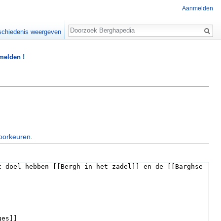
Aanmelden
Zoeken
chiedenis weergeven
 melden !
oorkeuren
.