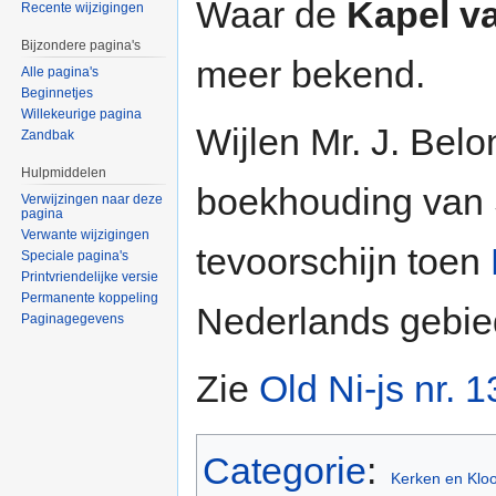
Waar de
Kapel v
Recente wijzigingen
Bijzondere pagina's
meer bekend.
Alle pagina's
Beginnetjes
Willekeurige pagina
Wijlen Mr. J. Bel
Zandbak
Hulpmiddelen
boekhouding van 
Verwijzingen naar deze
pagina
Verwante wijzigingen
tevoorschijn toen
Speciale pagina's
Printvriendelijke versie
Permanente koppeling
Nederlands gebie
Paginagegevens
Zie
Old Ni-js nr. 1
Categorie
:
Kerken en Klo