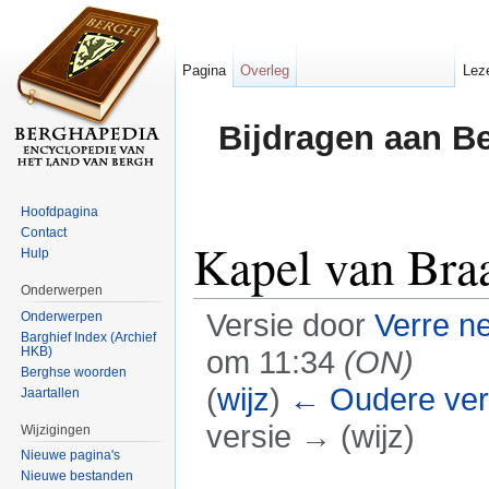
Pagina
Overleg
Lez
Bijdragen aan B
Hoofdpagina
Contact
Kapel van Bra
Hulp
Onderwerpen
Versie door
Verre n
Onderwerpen
Barghief Index (Archief
HKB)
om 11:34
(ON)
Berghse woorden
(
wijz
)
← Oudere ver
Jaartallen
versie → (wijz)
Wijzigingen
Nieuwe pagina's
Ga naar:
navigatie
,
zoeken
Nieuwe bestanden