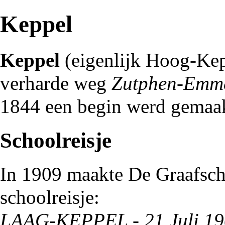
Keppel
Keppel
(eigenlijk Hoog-Kep
verharde weg
Zutphen-Emm
1844
een begin werd gemaak
Schoolreisje
In
1909
maakte
De Graafsc
schoolreisje:
LAAG-KEPPEL - 21 Juli
19