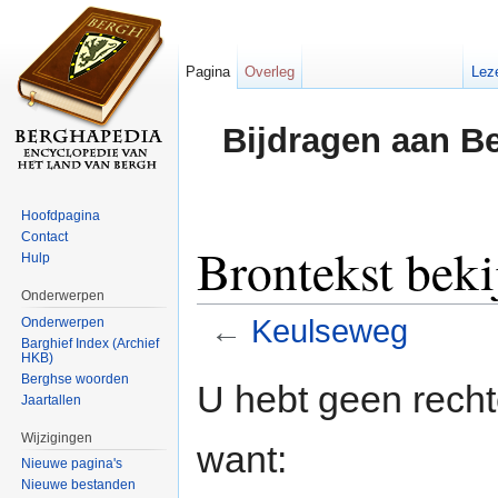
Pagina
Overleg
Lez
Bijdragen aan B
Hoofdpagina
Contact
Brontekst bek
Hulp
Onderwerpen
←
Keulseweg
Onderwerpen
Barghief Index (Archief
HKB)
Ga naar:
navigatie
,
zoeken
Berghse woorden
U hebt geen rech
Jaartallen
Wijzigingen
want:
Nieuwe pagina's
Nieuwe bestanden