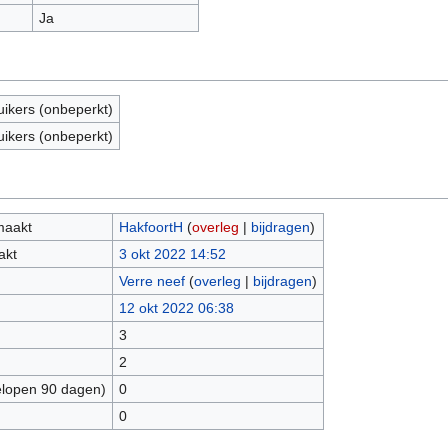
Ja
uikers (onbeperkt)
uikers (onbeperkt)
maakt
HakfoortH
(
overleg
|
bijdragen
)
akt
3 okt 2022 14:52
Verre neef
(
overleg
|
bijdragen
)
12 okt 2022 06:38
3
2
elopen 90 dagen)
0
0