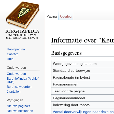
Pagina
Overleg
Informatie over "Keu
Ga naar:
navigatie
,
zoeken
Hoofdpagina
Basisgegevens
Contact
Hulp
Weergegeven paginanaam
Onderwerpen
Standaard sorteerwijze
Onderwerpen
Paginalengte (in bytes)
Barghief Index (Archief
HKB)
Paginanummer
Berghse woorden
Taal voor de pagina
Jaartallen
Paginainhoudmodel
Wijzigingen
Indexering door robots
Nieuwe pagina's
Nieuwe bestanden
Aantal doorverwijzingen naar deze pa