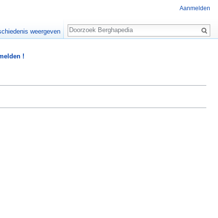
Aanmelden
Zoeken
chiedenis weergeven
 melden !