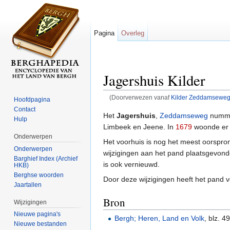
Pagina
Overleg
Jagershuis Kilder
(Doorverwezen vanaf
Kilder Zeddamseweg
Hoofdpagina
Ga naar:
navigatie
,
zoeken
Contact
Het
Jagershuis
,
Zeddamseweg
numme
Hulp
Limbeek en Jeene. In
1679
woonde er 
Onderwerpen
Het voorhuis is nog het meest oorspron
Onderwerpen
wijzigingen aan het pand plaatsgevond
Barghief Index (Archief
is ook vernieuwd.
HKB)
Berghse woorden
Door deze wijzigingen heeft het pand v
Jaartallen
Bron
Wijzigingen
Nieuwe pagina's
Bergh; Heren, Land en Volk
, blz. 4
Nieuwe bestanden