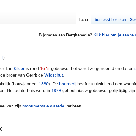
Lezen
Brontekst bekijken
Ges
Bijdragen aan Berghapedia?
Klik hier om je aan te
 1
)
r 1 in
Kilder
is rond
1675
gebouwd. het wordt zo genoemd omdat er
j
de broer van Gerrit de
Wildschut
.
kelijk (bouwjaar ca.
1880
). De
boerderij
heeft nu uitsluitend een woonf
en. Het achterhuis werd in
1979
geheel nieuw gebouwd, gelijktijdig zij
eel van zijn
monumentale waarde
verloren.
96