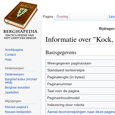
Pagina
Overleg
Lez
Bijdragen
Informatie over "Kock,
Ga naar:
navigatie
,
zoeken
Hoofdpagina
Basisgegevens
Contact
Hulp
Weergegeven paginanaam
Onderwerpen
Standaard sorteerwijze
Onderwerpen
Paginalengte (in bytes)
Barghief Index (Archief
HKB)
Paginanummer
Berghse woorden
Taal voor de pagina
Jaartallen
Paginainhoudmodel
Wijzigingen
Indexering door robots
Nieuwe pagina's
Aantal doorverwijzingen naar deze pagin
Nieuwe bestanden