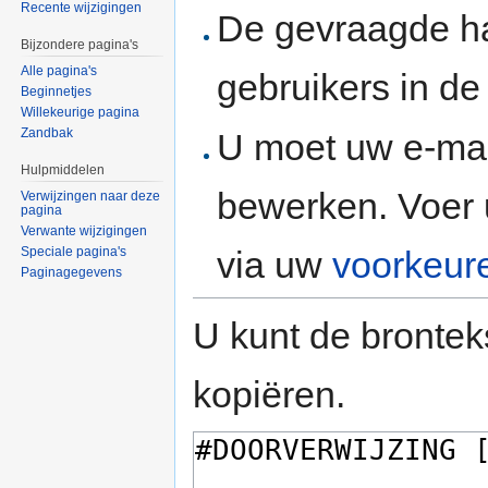
Recente wijzigingen
De gevraagde h
Bijzondere pagina's
Alle pagina's
gebruikers in d
Beginnetjes
Willekeurige pagina
Zandbak
U moet uw e-mai
Hulpmiddelen
bewerken. Voer 
Verwijzingen naar deze
pagina
Verwante wijzigingen
via uw
voorkeur
Speciale pagina's
Paginagegevens
U kunt de brontek
kopiëren.