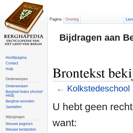
Pagina
Overleg
Lez
Bijdragen aan B
Hoofdpagina
Contact
Brontekst beki
Hulp
Onderwerpen
←
Kolkstedeschool
Onderwerpen
Barghief Index (Archief
HKB)
Ga naar:
navigatie
,
zoeken
Berghse woorden
U hebt geen rech
Jaartallen
Wijzigingen
want:
Nieuwe pagina's
Nieuwe bestanden