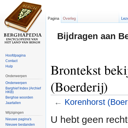
Pagina
Overleg
Lez
Bijdragen aan B
Hoofdpagina
Contact
Brontekst beki
Hulp
Onderwerpen
(Boerderij)
Onderwerpen
Barghief Index (Archief
HKB)
Berghse woorden
←
Korenhorst (Boerd
Jaartallen
Ga naar:
navigatie
,
zoeken
Wijzigingen
U hebt geen rech
Nieuwe pagina's
Nieuwe bestanden