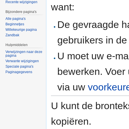
Recente wijzigingen
want:
Bijzondere pagina's
Alle pagina's
De gevraagde h
Beginnetjes
Willekeurige pagina
Zandbak
gebruikers in d
Hulpmiddelen
Verwijzingen naar deze
U moet uw e-mai
pagina
Verwante wijzigingen
Speciale pagina's
bewerken. Voer 
Paginagegevens
via uw
voorkeur
U kunt de brontek
kopiëren.