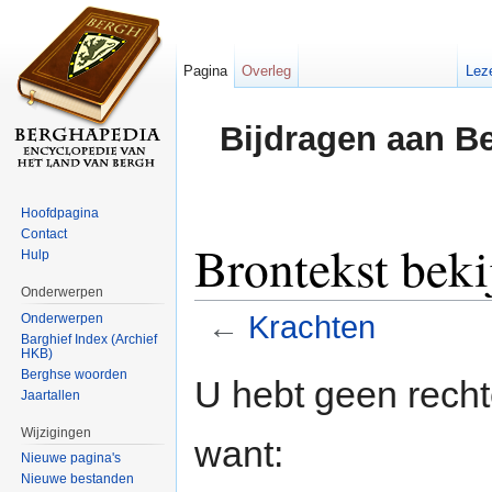
Pagina
Overleg
Lez
Bijdragen aan B
Hoofdpagina
Contact
Brontekst beki
Hulp
Onderwerpen
←
Krachten
Onderwerpen
Barghief Index (Archief
HKB)
Ga naar:
navigatie
,
zoeken
Berghse woorden
U hebt geen rech
Jaartallen
Wijzigingen
want:
Nieuwe pagina's
Nieuwe bestanden