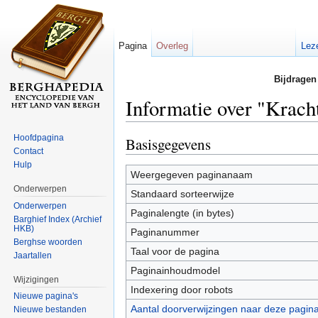
Pagina
Overleg
Lez
Bijdragen
Informatie over "Krach
Ga naar:
navigatie
,
zoeken
Hoofdpagina
Basisgegevens
Contact
Hulp
Weergegeven paginanaam
Onderwerpen
Standaard sorteerwijze
Onderwerpen
Paginalengte (in bytes)
Barghief Index (Archief
HKB)
Paginanummer
Berghse woorden
Taal voor de pagina
Jaartallen
Paginainhoudmodel
Wijzigingen
Indexering door robots
Nieuwe pagina's
Aantal doorverwijzingen naar deze pagin
Nieuwe bestanden