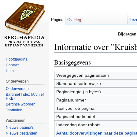
Pagina
Overleg
Lez
Bijdragen
Informatie over "Kruisb
Ga naar:
navigatie
,
zoeken
Hoofdpagina
Basisgegevens
Contact
Hulp
Weergegeven paginanaam
Onderwerpen
Standaard sorteerwijze
Onderwerpen
Paginalengte (in bytes)
Barghief Index (Archief
HKB)
Paginanummer
Berghse woorden
Taal voor de pagina
Jaartallen
Paginainhoudmodel
Wijzigingen
Indexering door robots
Nieuwe pagina's
Aantal doorverwijzingen naar deze pagin
Nieuwe bestanden