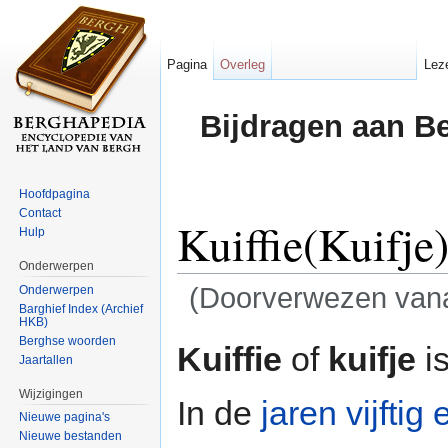
Pagina
Overleg
Lez
Bijdragen aan B
Hoofdpagina
Contact
Kuiffie(Kuifje
Hulp
Onderwerpen
(Doorverwezen van
Onderwerpen
Barghief Index (Archief
HKB)
Ga naar:
navigatie
,
zoeken
Berghse woorden
Kuiffie
of
kuifje
i
Jaartallen
Wijzigingen
In de
jaren vijftig
Nieuwe pagina's
Nieuwe bestanden