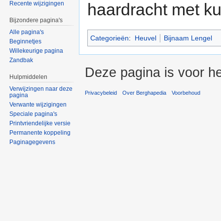
haardracht met kui
Recente wijzigingen
Bijzondere pagina's
Alle pagina's
Categorieën
:
Heuvel
Bijnaam Lengel
Beginnetjes
Willekeurige pagina
Zandbak
Deze pagina is voor h
Hulpmiddelen
Verwijzingen naar deze
Privacybeleid
Over Berghapedia
Voorbehoud
pagina
Verwante wijzigingen
Speciale pagina's
Printvriendelijke versie
Permanente koppeling
Paginagegevens