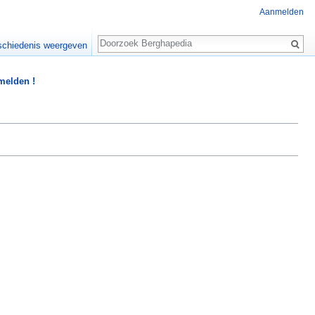
Aanmelden
Zoeken
chiedenis weergeven
 melden !