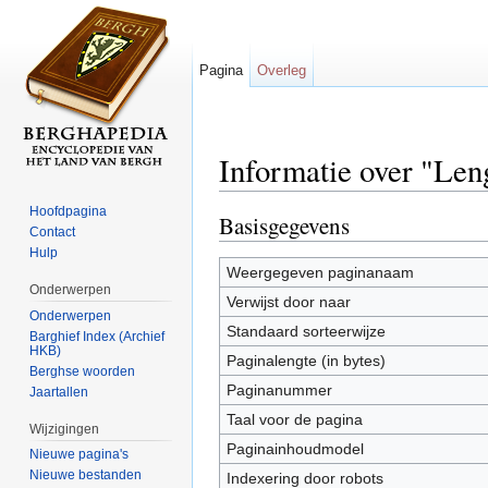
Pagina
Overleg
Informatie over "Len
Ga naar:
navigatie
,
zoeken
Hoofdpagina
Basisgegevens
Contact
Hulp
Weergegeven paginanaam
Onderwerpen
Verwijst door naar
Onderwerpen
Standaard sorteerwijze
Barghief Index (Archief
HKB)
Paginalengte (in bytes)
Berghse woorden
Paginanummer
Jaartallen
Taal voor de pagina
Wijzigingen
Paginainhoudmodel
Nieuwe pagina's
Nieuwe bestanden
Indexering door robots