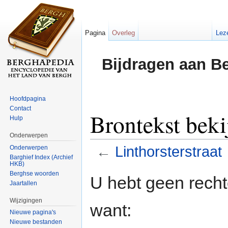
Pagina
Overleg
Lez
Bijdragen aan B
Hoofdpagina
Contact
Brontekst beki
Hulp
Onderwerpen
←
Linthorsterstraat
Onderwerpen
Barghief Index (Archief
HKB)
Ga naar:
navigatie
,
zoeken
Berghse woorden
U hebt geen rech
Jaartallen
Wijzigingen
want:
Nieuwe pagina's
Nieuwe bestanden