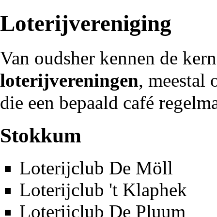
Loterijvereniging
Van oudsher kennen de ker
loterijvereningen
, meestal 
die een bepaald
café
regelma
Stokkum
Loterijclub De Möll
Loterijclub 't Klaphek
Loterijclub De Pluum