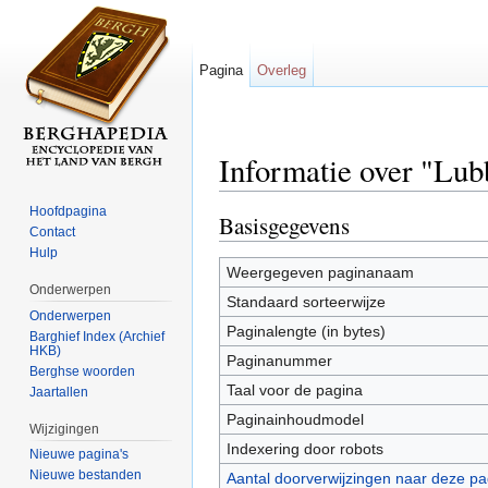
Pagina
Overleg
Informatie over "Lub
Ga naar:
navigatie
,
zoeken
Hoofdpagina
Basisgegevens
Contact
Hulp
Weergegeven paginanaam
Onderwerpen
Standaard sorteerwijze
Onderwerpen
Paginalengte (in bytes)
Barghief Index (Archief
HKB)
Paginanummer
Berghse woorden
Taal voor de pagina
Jaartallen
Paginainhoudmodel
Wijzigingen
Indexering door robots
Nieuwe pagina's
Nieuwe bestanden
Aantal doorverwijzingen naar deze pa