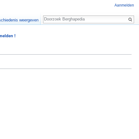
Aanmelden
Zoeken
chiedenis weergeven
 melden !