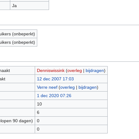
Ja
uikers (onbeperkt)
uikers (onbeperkt)
maakt
Denniswissink
(
overleg
|
bijdragen
)
akt
12 dec 2007 17:03
Verre neef
(
overleg
|
bijdragen
)
1 dec 2020 07:26
10
6
elopen 90 dagen)
0
0