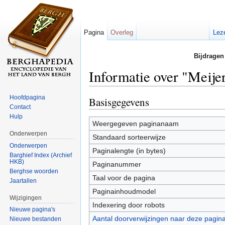
Pagina
Overleg
Lez
Bijdragen
Informatie over "Meije
Ga naar:
navigatie
,
zoeken
Hoofdpagina
Basisgegevens
Contact
Hulp
Weergegeven paginanaam
Onderwerpen
Standaard sorteerwijze
Onderwerpen
Paginalengte (in bytes)
Barghief Index (Archief
HKB)
Paginanummer
Berghse woorden
Taal voor de pagina
Jaartallen
Paginainhoudmodel
Wijzigingen
Indexering door robots
Nieuwe pagina's
Aantal doorverwijzingen naar deze pagin
Nieuwe bestanden