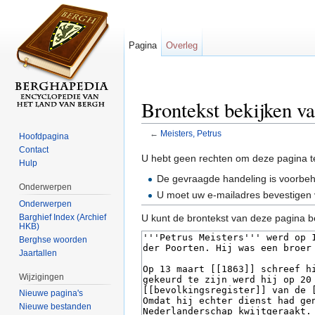
Pagina
Overleg
Brontekst bekijken va
←
Meisters, Petrus
Hoofdpagina
Ga naar:
navigatie
,
zoeken
Contact
U hebt geen rechten om deze pagina t
Hulp
De gevraagde handeling is voorbe
Onderwerpen
U moet uw e-mailadres bevestigen 
Onderwerpen
Barghief Index (Archief
U kunt de brontekst van deze pagina b
HKB)
Berghse woorden
Jaartallen
Wijzigingen
Nieuwe pagina's
Nieuwe bestanden