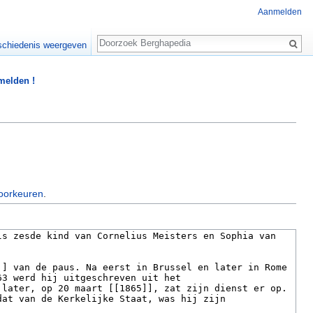
Aanmelden
Zoeken
chiedenis weergeven
 melden !
oorkeuren
.