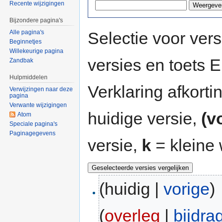
Recente wijzigingen
Bijzondere pagina's
Selectie voor vers
Alle pagina's
Beginnetjes
Willekeurige pagina
versies en toets
Zandbak
Hulpmiddelen
Verklaring afkort
Verwijzingen naar deze
pagina
Verwante wijzigingen
huidige versie,
(v
Atom
Speciale pagina's
Paginagegevens
versie,
k
= kleine 
(huidig |
vorige
)
(
overleg
|
bijdra