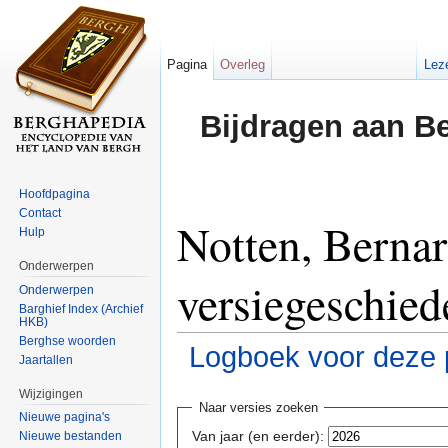
Pagina
Overleg
Lez
Bijdragen aan B
Hoofdpagina
Contact
Notten, Bernar
Hulp
Onderwerpen
versiegeschied
Onderwerpen
Barghief Index (Archief
HKB)
Berghse woorden
Logboek voor deze 
Jaartallen
Ga naar:
navigatie
,
zoeken
Wijzigingen
Naar versies zoeken
Nieuwe pagina's
Van jaar (en eerder):
Nieuwe bestanden