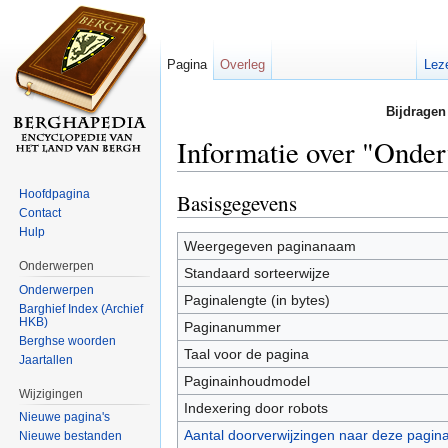
Pagina
Overleg
Lez
Bijdragen
Informatie over "Onde
Ga naar:
navigatie
,
zoeken
Hoofdpagina
Basisgegevens
Contact
Hulp
Weergegeven paginanaam
Onderwerpen
Standaard sorteerwijze
Onderwerpen
Paginalengte (in bytes)
Barghief Index (Archief
HKB)
Paginanummer
Berghse woorden
Taal voor de pagina
Jaartallen
Paginainhoudmodel
Wijzigingen
Indexering door robots
Nieuwe pagina's
Aantal doorverwijzingen naar deze pagin
Nieuwe bestanden